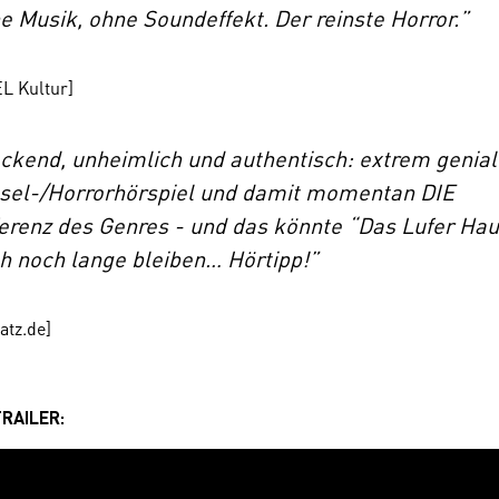
e Musik, ohne Soundeffekt. Der reinste Horror.”
EL
Kultur]
ckend, unheimlich und authentisch: extrem genia
sel-/Horrorhörspiel und damit momentan DIE
erenz des Genres - und das könnte “Das Lufer Ha
h noch lange bleiben… Hörtipp!”
atz
.de]
TRAILER: