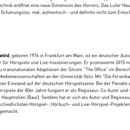
chnik eröffnet eine neue Dimension des Horrors. Das Lufer Ha
 Schonungslos, real, authentisch - und definitiv nicht zum Einsc
, geboren 1976 in Frankfurt am Main, ist ein deutscher Aut
wind
r für Hörspiele und Live-Inszenierungen. Er promovierte 2015 mi
zu transnationalen Adaptionen der Sitcom "The Office" im Bereic
Medienwissenschaften an der Universität Oslo. Mit "Die Ferienb
inen Einstand auf der deutschen Hörspielszene. Bei der Parodie a
rspiele der 80er Jahre fungiert er als Regisseur, Co-Autor und 
r Hauptrollen (Baul). Seitdem hat er sich als Autor und Regisseu
schiedlichsten Hörspiel-, Hörbuch- und Live-Hörspiel-Projekten
gemacht.