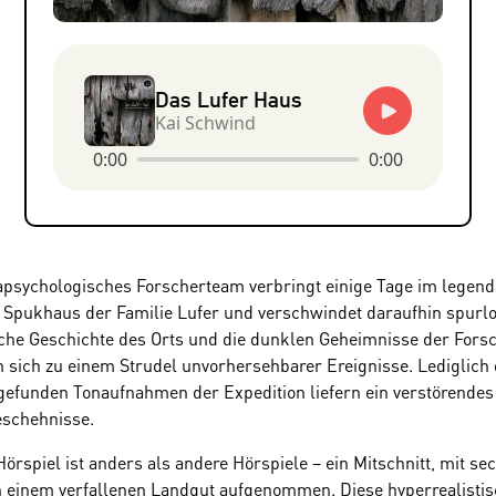
Das Lufer Haus
Kai Schwind
0:00
0:00
apsychologisches Forscherteam verbringt einige Tage im legend
 Spukhaus der Familie Lufer und verschwindet daraufhin spurlo
che Geschichte des Orts und die dunklen Geheimnisse der Forsc
 sich zu einem Strudel unvorhersehbarer Ereignisse. Lediglich 
fgefunden Tonaufnahmen der Expedition liefern ein verstörendes
eschehnisse.
örspiel ist anders als andere Hörspiele – ein Mitschnitt, mit se
n einem verfallenen Landgut aufgenommen. Diese hyperrealistis