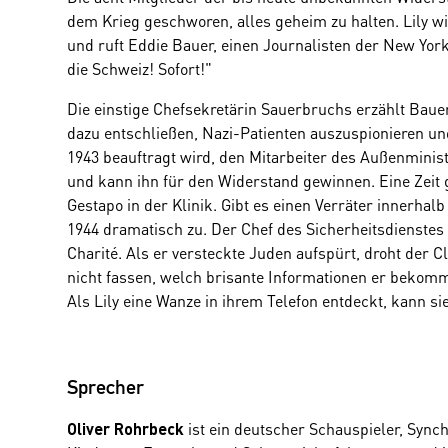
dem Krieg geschworen, alles geheim zu halten. Lily wil
und ruft Eddie Bauer, einen Journalisten der New York
die Schweiz! Sofort!"
Die einstige Chefsekretärin Sauerbruchs erzählt Bauer 
dazu entschließen, Nazi-Patienten auszuspionieren und
1943 beauftragt wird, den Mitarbeiter des Außenministe
und kann ihn für den Widerstand gewinnen. Eine Zeit 
Gestapo in der Klinik. Gibt es einen Verräter innerhal
1944 dramatisch zu. Der Chef des Sicherheitsdienstes
Charité. Als er versteckte Juden aufspürt, droht der C
nicht fassen, welch brisante Informationen er bekommt
Als Lily eine Wanze in ihrem Telefon entdeckt, kann si
Sprecher
ist ein deutscher Schauspieler, Syn
Oliver Rohrbeck