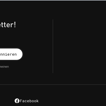
tter!
emeinen
Facebook