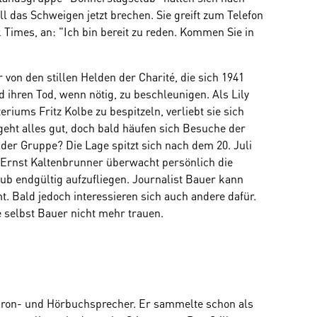
l das Schweigen jetzt brechen. Sie greift zum Telefon
 Times, an: "Ich bin bereit zu reden. Kommen Sie in
von den stillen Helden der Charité, die sich 1941
 ihren Tod, wenn nötig, zu beschleunigen. Als Lily
riums Fritz Kolbe zu bespitzeln, verliebt sie sich
geht alles gut, doch bald häufen sich Besuche der
b der Gruppe? Die Lage spitzt sich nach dem 20. Juli
 Ernst Kaltenbrunner überwacht persönlich die
lub endgültig aufzufliegen. Journalist Bauer kann
. Bald jedoch interessieren sich auch andere dafür.
e selbst Bauer nicht mehr trauen.
chron- und Hörbuchsprecher. Er sammelte schon als