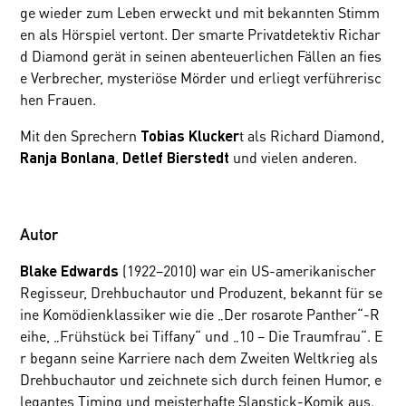
ge wieder zum Leben erweckt und mit bekannten Stimm
en als Hörspiel vertont. Der smarte Privatdetektiv Richar
d Diamond gerät in seinen abenteuerlichen Fällen an fies
e Verbrecher, mysteriöse Mörder und erliegt verführerisc
hen Frauen.
Mit den Sprechern
t
als Richard Diamond,
Tobias Klucker
,
und vielen anderen.
Ranja Bonlana
Detlef Bierstedt
Autor
(1922–2010) war ein US-amerikanischer
Blake Edwards
Regisseur, Drehbuchautor und Produzent, bekannt für se
ine Komödienklassiker wie die „Der rosarote Panther“-R
eihe, „Frühstück bei Tiffany“ und „10 – Die Traumfrau“. E
r begann seine Karriere nach dem Zweiten Weltkrieg als
Drehbuchautor und zeichnete sich durch feinen Humor, e
legantes Timing und meisterhafte Slapstick-Komik aus.