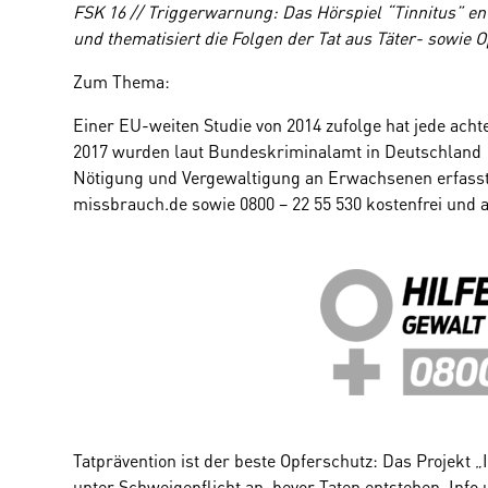
FSK 16 // Triggerwarnung: Das Hörspiel “Tinnitus” enth
und thematisiert die Folgen der Tat aus Täter- sowie 
Zum Thema:
Einer EU-weiten Studie von 2014 zufolge hat jede acht
2017 wurden laut Bundeskriminalamt in Deutschland 1
Nötigung und Vergewaltigung an Erwachsenen erfasst
missbrauch.de
sowie
0800 – 22 55 530
kostenfrei und a
Tatprävention ist der beste Opferschutz: Das Projekt „
unter Schweigepflicht an, bevor Taten entstehen. Info