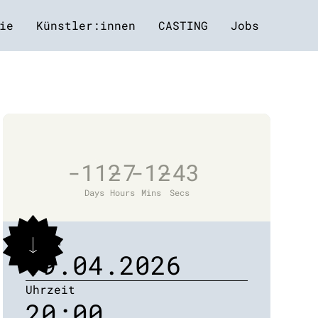
ie
Künstler:innen
CASTING
Jobs
-112
-7
-12
-43
Days
Hours
Mins
Secs
Datum
19.04.2026
Uhrzeit
20:00