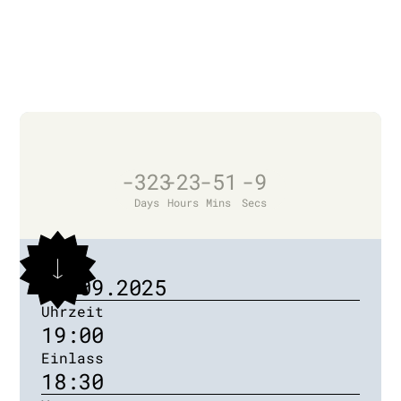
-323
-23
-51
-9
Days
Hours
Mins
Secs
Datum
17.09.2025
Uhrzeit
19:00
Einlass
18:30