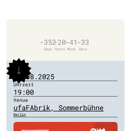
-352
-20
-41
-33
Days
Hours
Mins
Secs
Datum
24.08.2025
Uhrzeit
19:00
Venue
ufaFAbrik, Sommerbühne
Berlin