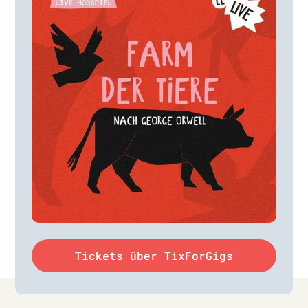
Tickets über TixForGigs