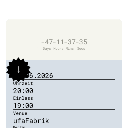
-47
-11
-37
-35
Days
Hours
Mins
Secs
Datum
24.06.2026
Uhrzeit
20:00
Einlass
19:00
Venue
ufaFabrik
Berlin